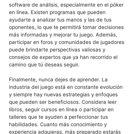
software de análisis, especialmente en el póker
en línea. Existen programas que pueden
ayudarte a analizar tus manos y las de tus
oponentes, lo que te permitirá tomar decisiones
más informadas y mejorar tu juego. Además,
participar en foros y comunidades de jugadores
puede brindarte perspectivas valiosas y
consejos de expertos que ya han recorrido el
camino que tú deseas seguir.
Finalmente, nunca dejes de aprender. La
industria del juego está en constante evolución
y siempre hay nuevas estrategias y enfoques
que pueden ser beneficiosos. Considera leer
libros, seguir cursos en línea o participar en
talleres que te ayuden a perfeccionar tus
habilidades. Cuanto más conocimiento y
experiencia adquieras, más preparado estarás