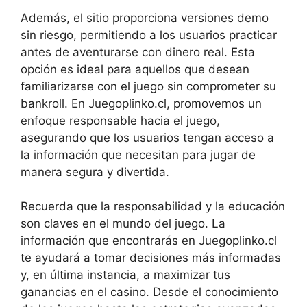
Además, el sitio proporciona versiones demo
sin riesgo, permitiendo a los usuarios practicar
antes de aventurarse con dinero real. Esta
opción es ideal para aquellos que desean
familiarizarse con el juego sin comprometer su
bankroll. En Juegoplinko.cl, promovemos un
enfoque responsable hacia el juego,
asegurando que los usuarios tengan acceso a
la información que necesitan para jugar de
manera segura y divertida.
Recuerda que la responsabilidad y la educación
son claves en el mundo del juego. La
información que encontrarás en Juegoplinko.cl
te ayudará a tomar decisiones más informadas
y, en última instancia, a maximizar tus
ganancias en el casino. Desde el conocimiento