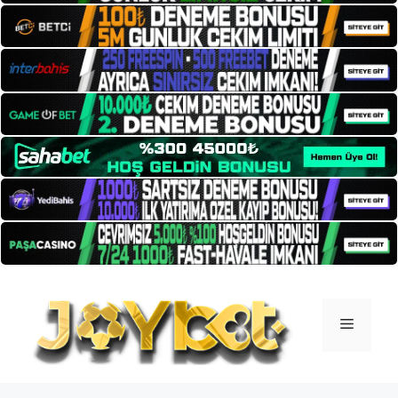
İçeriğe
atla
Menü