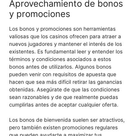
Aprovechamiento de bonos
y promociones
Los bonos y promociones son herramientas
valiosas que los casinos ofrecen para atraer a
nuevos jugadores y mantener el interés de los
existentes. Es fundamental leer y entender los
términos y condiciones asociados a estos
bonos antes de utilizarlos. Algunos bonos
pueden venir con requisitos de apuesta que
hacen que sea más difícil retirar las ganancias
obtenidas. Asegúrate de que las condiciones
sean razonables y de que realmente puedas
cumplirlas antes de aceptar cualquier oferta.
Los bonos de bienvenida suelen ser atractivos,
pero también existen promociones regulares
que pueden ayudarte a maximizar tus