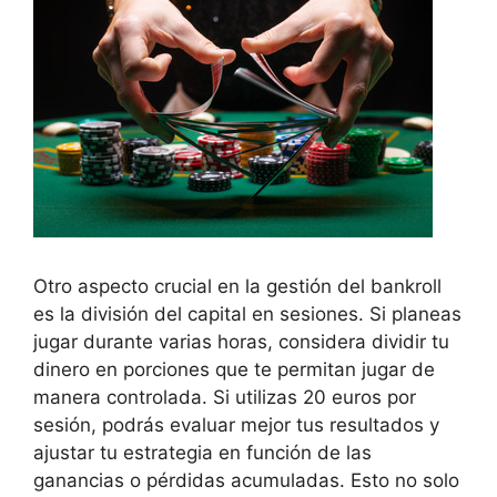
Otro aspecto crucial en la gestión del bankroll
es la división del capital en sesiones. Si planeas
jugar durante varias horas, considera dividir tu
dinero en porciones que te permitan jugar de
manera controlada. Si utilizas 20 euros por
sesión, podrás evaluar mejor tus resultados y
ajustar tu estrategia en función de las
ganancias o pérdidas acumuladas. Esto no solo