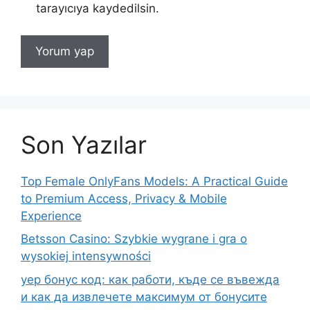
tarayıcıya kaydedilsin.
Son Yazılar
Top Female OnlyFans Models: A Practical Guide
to Premium Access, Privacy & Mobile
Experience
Betsson Casino: Szybkie wygrane i gra o
wysokiej intensywności
yep бонус код: как работи, къде се въвежда
и как да извлечете максимум от бонусите