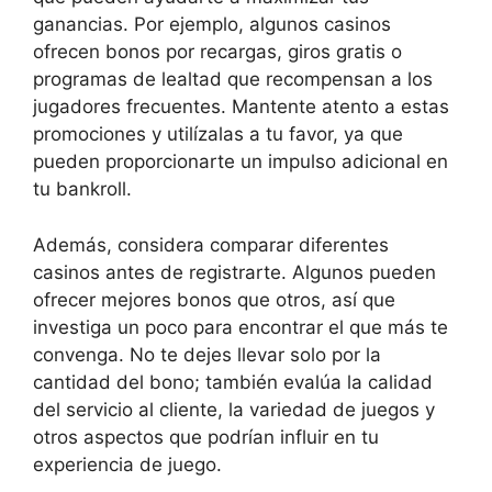
ganancias. Por ejemplo, algunos casinos
ofrecen bonos por recargas, giros gratis o
programas de lealtad que recompensan a los
jugadores frecuentes. Mantente atento a estas
promociones y utilízalas a tu favor, ya que
pueden proporcionarte un impulso adicional en
tu bankroll.
Además, considera comparar diferentes
casinos antes de registrarte. Algunos pueden
ofrecer mejores bonos que otros, así que
investiga un poco para encontrar el que más te
convenga. No te dejes llevar solo por la
cantidad del bono; también evalúa la calidad
del servicio al cliente, la variedad de juegos y
otros aspectos que podrían influir en tu
experiencia de juego.