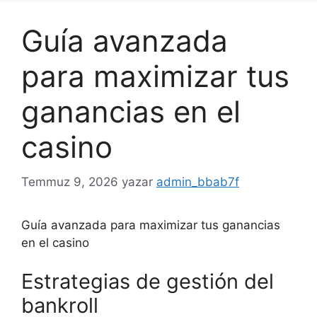
Guía avanzada
para maximizar tus
ganancias en el
casino
Temmuz 9, 2026
yazar
admin_bbab7f
Guía avanzada para maximizar tus ganancias
en el casino
Estrategias de gestión del
bankroll