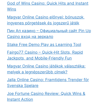
God of Wins Casino: Quick Hits and Instant
Wins
Magyar Online Casino előnyei: bónuszok,
ingyenes pörgetések és jogszerű játék
Пин Ап казино – Официальный сайт Pin Up
Casino вход на зеркало
Stake Free Demo Play as Learning Tool
Fairgo77 Casino – Quick‑Hit Slots, Rapid
Jackpots, and Mobile‑Friendly Fun
Magyar Online Casino játékok választéka:
melyek a legnépszerűbb címek?
Jalla Online Casino: Framtidens Trender för
Svenska Spelare
Joe Fortune Casino Review: Quick Wins &
Instant Action