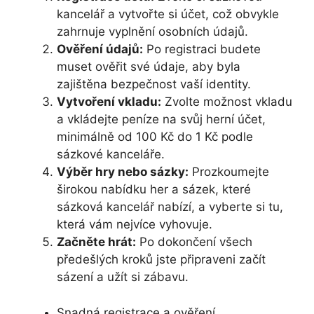
kancelář a vytvořte si účet, což obvykle
zahrnuje vyplnění osobních údajů.
Ověření údajů:
Po registraci budete
muset ověřit své údaje, aby byla
zajištěna bezpečnost vaší identity.
Vytvoření vkladu:
Zvolte možnost vkladu
a vkládejte peníze na svůj herní účet,
minimálně od 100 Kč do 1 Kč podle
sázkové kanceláře.
Výběr hry nebo sázky:
Prozkoumejte
širokou nabídku her a sázek, které
sázková kancelář nabízí, a vyberte si tu,
která vám nejvíce vyhovuje.
Začněte hrát:
Po dokončení všech
předešlých kroků jste připraveni začít
sázení a užít si zábavu.
Snadná registrace a ověření.