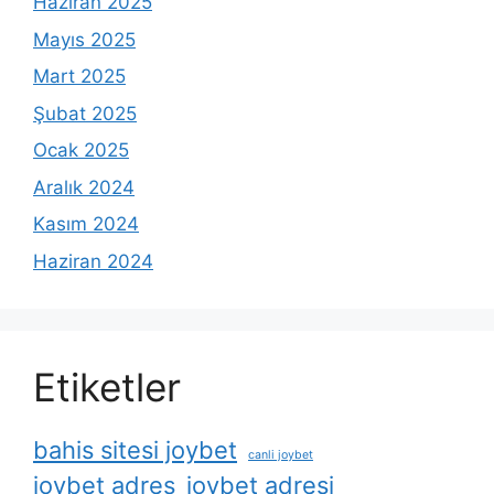
Haziran 2025
Mayıs 2025
Mart 2025
Şubat 2025
Ocak 2025
Aralık 2024
Kasım 2024
Haziran 2024
Etiketler
bahis sitesi joybet
canli joybet
joybet adres
joybet adresi