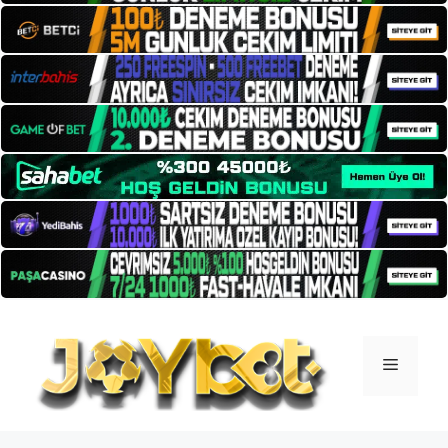
İçeriğe
atla
Menü