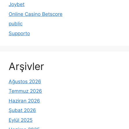
Joybet
Online Casino Betscore
public
Supporto
Arşivler
Ağustos 2026
Temmuz 2026
Haziran 2026
Şubat 2026
Eylül 2025