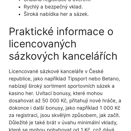
Rychlý a bezpečný vklad.
Široká nabídka her a sázek.
Praktické informace o
licencovaných
sázkových kancelářích
Licencované sázkové kanceláře v České
republice, jako například Tipsport nebo Betano,
nabízejí široký sortiment sportovních sázek a
kasino her. Uvítací bonusy, které mohou
dosahovat až 50 000 Kč, přitahují nové hráče, a
dokonce i další bonusy, jako například 1 000 Kč
za registraci, jsou skvělým způsobem, jak začít.
Důležité je také brát v úvahu minimální vklady,
které se mohou pohybovat od 1 Kč, což dává