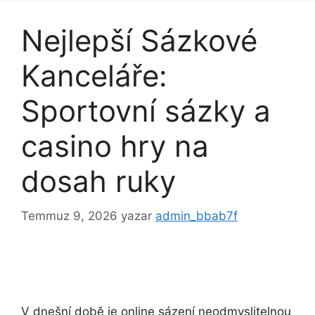
Nejlepší Sázkové
Kanceláře:
Sportovní sázky a
casino hry na
dosah ruky
Temmuz 9, 2026
yazar
admin_bbab7f
V dnešní době je online sázení neodmyslitelnou