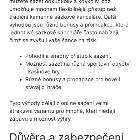
můžete sázet odkudkoliv a kdykoliv, což
umožňuje mnohem flexibilnější přístup než
tradiční kamenné sázkové kanceláře. Další
výhodou jsou různé bonusy a promoakce, které
jednotlivé sázkové kanceláře často nabízejí,
čímž se zvyšují vaše šance na zisk.
Pohodlí a snadný přístup k sázení.
Možnost sázet na různá sportovní odvětví
i kasinové hry.
Různé bonusy a propagace pro nové i
stávající hráče.
Tyto výhody dělají z online sázení velmi
atraktivní variantu pro mnohé, kteří hledají
zábavu a možnost výhry.
Důvěra a zabezpečení