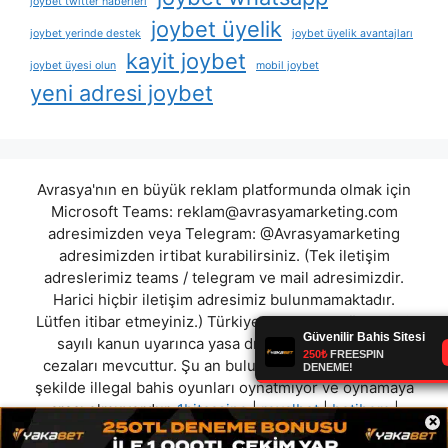
joybet twitter haberleri
joybet üyelik
joybet yerinde destek
joybet üyelik avantajları
kayit joybet
joybet üyesi olun
mobil joybet
yeni adresi joybet
Avrasya'nın en büyük reklam platformunda olmak için
Microsoft Teams:
reklam@avrasyamarketing.com
adresimizden veya Telegram: @Avrasyamarketing
adresimizden irtibat kurabilirsiniz. (Tek iletişim
adreslerimiz teams / telegram ve mail adresimizdir.
Harici hiçbir iletişim adresimiz bulunmamaktadır.
Lütfen itibar etmeyiniz.) Türkiye yasalarına göre 7258
sayılı kanun uyarınca yasa dışı bahis oynamanın
cezaları mevcuttur. Şu an bulunduğunuz site hiç bir
şekilde illegal bahis oyunları oynatmıyor ve oynamaya
aracı olmuyordur.
1bitcasino
|
royalbet
|
betibom
|
×
tuccobett
|
pokerklas
|
casimontra
|
ikonbet
|
titabet
"