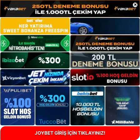
×
JOYBET GİRİŞ İÇİN TIKLAYINIZ!