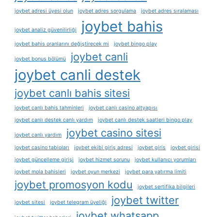
joybet adresi üyesi olun
joybet adres sorgulama
joybet adres sıralaması
joybet bahis
joybet analiz güvenilirliği
joybet bahis oranlarını değiştirecek mi
joybet bingo play
joybet canli
joybet bonus bölümü
joybet canli destek
joybet canlı bahis sitesi
joybet canlı bahis tahminleri
joybet canlı casino altyapısı
joybet canlı destek canlı yardım
joybet canlı destek saatleri bingo play
joybet casino sitesi
joybet canlı yardım
joybet casino tabloları
joybet ekibi giriş adresi
joybet giris
joybet girisi
joybet güncelleme girişi
joybet hizmet sorunu
joybet kullanıcı yorumları
joybet mola bahisleri
joybet oyun merkezi
joybet para yatırma limiti
joybet promosyon kodu
joybet sertifika bilgileri
joybet twitter
joybet sitesi
joybet telegram üyeliği
joybet whatsapp