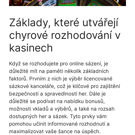
Základy, které utvářejí
chyrové rozhodování v
kasinech
Když se rozhodujete pro online sázení, je
důležité mít na paměti několik základních
faktorů. Prvním z nich je výběr licencované
sázkové kanceláře, což je klíčové pro zajištění
bezpečnosti a spravedlnosti her. Dále je
důležité se podívat na nabídku bonusů,
možnosti vkladů a výběrů, a také na rozsah
dostupných her a sázek. Tyto prvky vám
pomohou učinit informované rozhodnutí a
maximalizovat vaše šance na úspěch.