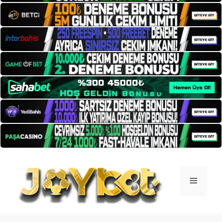
İçeriğe
atla
Menü