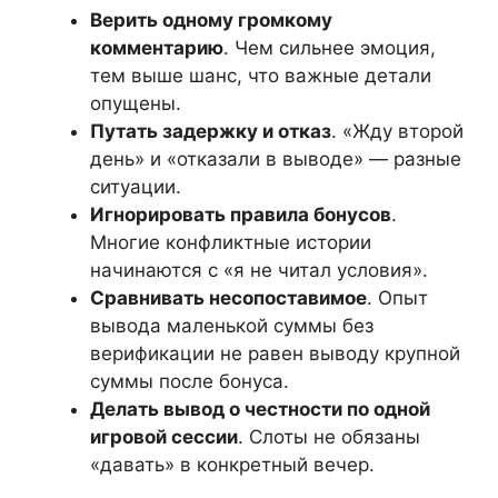
Верить одному громкому
комментарию
. Чем сильнее эмоция,
тем выше шанс, что важные детали
опущены.
Путать задержку и отказ
. «Жду второй
день» и «отказали в выводе» — разные
ситуации.
Игнорировать правила бонусов
.
Многие конфликтные истории
начинаются с «я не читал условия».
Сравнивать несопоставимое
. Опыт
вывода маленькой суммы без
верификации не равен выводу крупной
суммы после бонуса.
Делать вывод о честности по одной
игровой сессии
. Слоты не обязаны
«давать» в конкретный вечер.