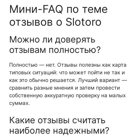
Мини-FAQ по теме
отзывов о Slotoro
Можно ли доверять
отзывам полностью?
Полностью — нет. Отзывы полезны как карта
типовых ситуаций: что может пойти не так и
как это обычно решается. Лучший вариант —
сравнить разные мнения и затем провести
собственную аккуратную проверку на малых
суммах.
Какие отзывы считать
наиболее надежными?