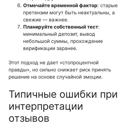
Отмечайте временной фактор
: старые
претензии могут быть неактуальны, а
свежие — важнее.
Планируйте собственный тест
:
минимальный депозит, вывод
небольшой суммы, прохождение
верификации заранее.
Этот подход не дает «стопроцентной
правды», но сильно снижает риск принять
решение на основе случайной эмоции.
Типичные ошибки при
интерпретации
отзывов