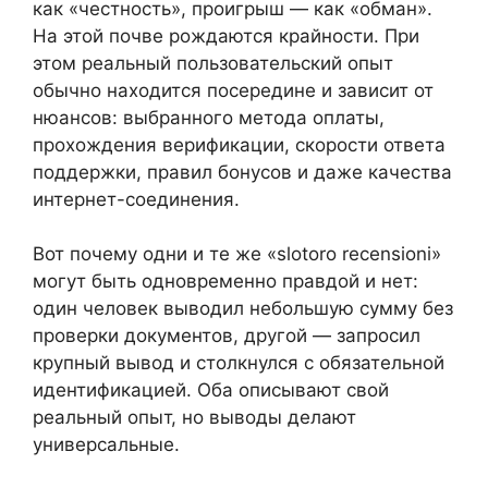
как «честность», проигрыш — как «обман».
На этой почве рождаются крайности. При
этом реальный пользовательский опыт
обычно находится посередине и зависит от
нюансов: выбранного метода оплаты,
прохождения верификации, скорости ответа
поддержки, правил бонусов и даже качества
интернет-соединения.
Вот почему одни и те же «slotoro recensioni»
могут быть одновременно правдой и нет:
один человек выводил небольшую сумму без
проверки документов, другой — запросил
крупный вывод и столкнулся с обязательной
идентификацией. Оба описывают свой
реальный опыт, но выводы делают
универсальные.