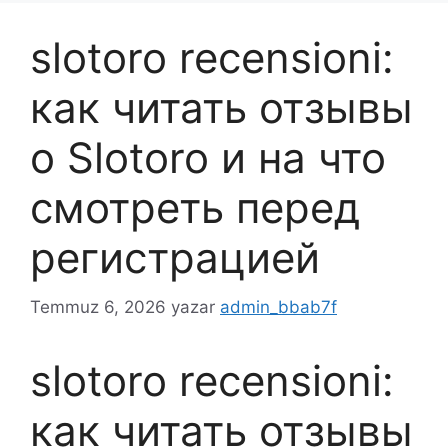
slotoro recensioni:
как читать отзывы
о Slotoro и на что
смотреть перед
регистрацией
Temmuz 6, 2026
yazar
admin_bbab7f
slotoro recensioni:
как читать отзывы