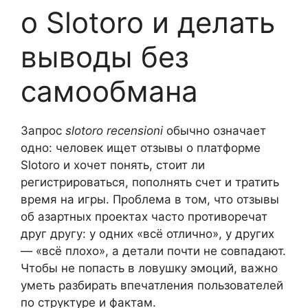
о Slotoro и делать
выводы без
самообмана
Запрос
slotoro recensioni
обычно означает
одно: человек ищет отзывы о платформе
Slotoro и хочет понять, стоит ли
регистрироваться, пополнять счет и тратить
время на игры. Проблема в том, что отзывы
об азартных проектах часто противоречат
друг другу: у одних «всё отлично», у других
— «всё плохо», а детали почти не совпадают.
Чтобы не попасть в ловушку эмоций, важно
уметь разбирать впечатления пользователей
по структуре и фактам.