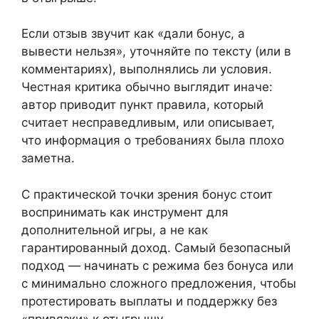
Если отзыв звучит как «дали бонус, а
вывести нельзя», уточняйте по тексту (или в
комментариях), выполнялись ли условия.
Честная критика обычно выглядит иначе:
автор приводит пункт правила, который
считает несправедливым, или описывает,
что информация о требованиях была плохо
заметна.
С практической точки зрения бонус стоит
воспринимать как инструмент для
дополнительной игры, а не как
гарантированный доход. Самый безопасный
подход — начинать с режима без бонуса или
с минимально сложного предложения, чтобы
протестировать выплаты и поддержку без
«привязки» к отыгрышу.