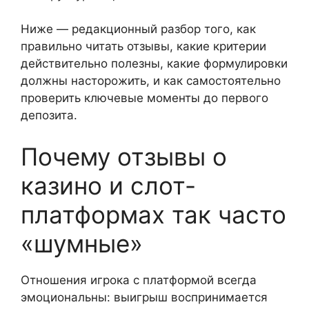
Ниже — редакционный разбор того, как
правильно читать отзывы, какие критерии
действительно полезны, какие формулировки
должны насторожить, и как самостоятельно
проверить ключевые моменты до первого
депозита.
Почему отзывы о
казино и слот-
платформах так часто
«шумные»
Отношения игрока с платформой всегда
эмоциональны: выигрыш воспринимается