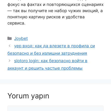
фокус на фактах и повторяющихся сценариях
— так вы получите не набор чужих эмоций, а
понятную картину рисков и удобства
сервиса.
Kategoriler
Joybet
yep вход: как да влезете в профила си
безопасно и без излишни затруднения
slotoro login: как безопасно войти в
аккаунт и решить частые проблемы
Yorum yapın
Yorum