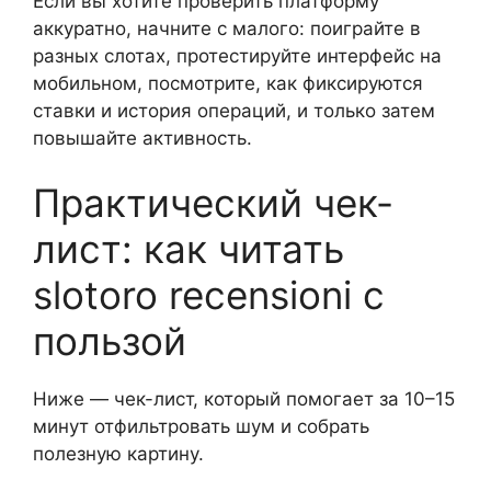
Если вы хотите проверить платформу
аккуратно, начните с малого: поиграйте в
разных слотах, протестируйте интерфейс на
мобильном, посмотрите, как фиксируются
ставки и история операций, и только затем
повышайте активность.
Практический чек-
лист: как читать
slotoro recensioni с
пользой
Ниже — чек-лист, который помогает за 10–15
минут отфильтровать шум и собрать
полезную картину.