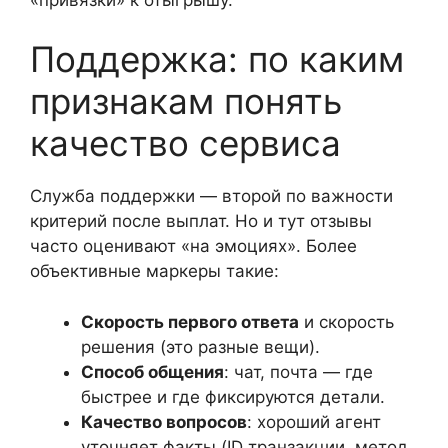
Поддержка: по каким
признакам понять
качество сервиса
Служба поддержки — второй по важности
критерий после выплат. Но и тут отзывы
часто оценивают «на эмоциях». Более
объективные маркеры такие:
Скорость первого ответа
и скорость
решения (это разные вещи).
Способ общения
: чат, почта — где
быстрее и где фиксируются детали.
Качество вопросов
: хороший агент
уточняет факты (ID транзакции, метод