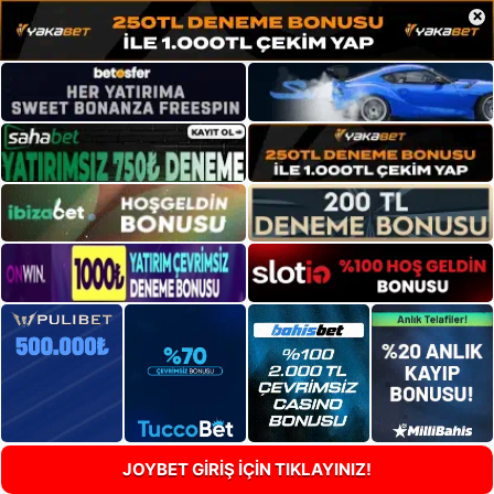
×
JOYBET GİRİŞ İÇİN TIKLAYINIZ!