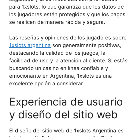
para 1xslots, lo que garantiza que los datos de
los jugadores estén protegidos y que los pagos
se realicen de manera rápida y segura.
Las reseñas y opiniones de los jugadores sobre
1xslots argentina
son generalmente positivas,
destacando la calidad de los juegos, la
facilidad de uso y la atención al cliente. Si estás
buscando un casino en línea confiable y
emocionante en Argentina, 1xslots es una
excelente opción a considerar.
Experiencia de usuario
y diseño del sitio web
El diseño del sitio web de 1xslots Argentina es