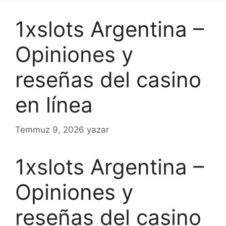
1xslots Argentina –
Opiniones y
reseñas del casino
en línea
Temmuz 9, 2026
yazar
1xslots Argentina –
Opiniones y
reseñas del casino