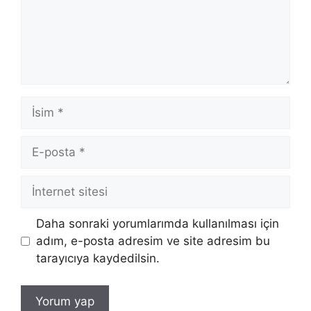
İsim
E-
posta
İnternet
sitesi
Daha sonraki yorumlarımda kullanılması için
adım, e-posta adresim ve site adresim bu
tarayıcıya kaydedilsin.