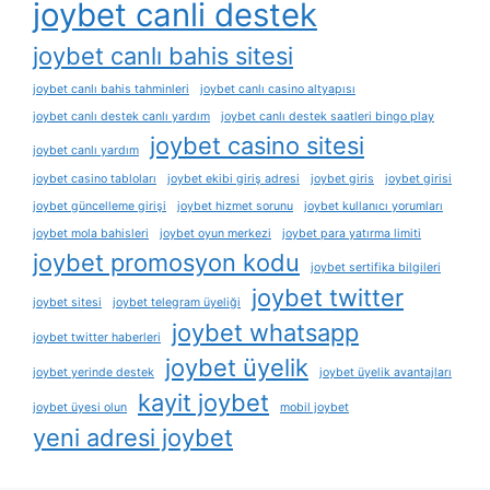
joybet canli destek
joybet canlı bahis sitesi
joybet canlı bahis tahminleri
joybet canlı casino altyapısı
joybet canlı destek canlı yardım
joybet canlı destek saatleri bingo play
joybet casino sitesi
joybet canlı yardım
joybet casino tabloları
joybet ekibi giriş adresi
joybet giris
joybet girisi
joybet güncelleme girişi
joybet hizmet sorunu
joybet kullanıcı yorumları
joybet mola bahisleri
joybet oyun merkezi
joybet para yatırma limiti
joybet promosyon kodu
joybet sertifika bilgileri
joybet twitter
joybet sitesi
joybet telegram üyeliği
joybet whatsapp
joybet twitter haberleri
joybet üyelik
joybet yerinde destek
joybet üyelik avantajları
kayit joybet
joybet üyesi olun
mobil joybet
yeni adresi joybet