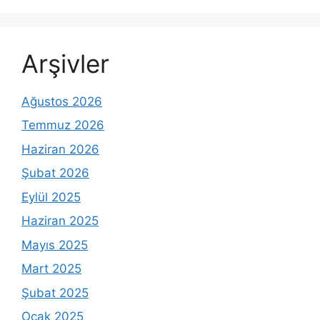
Arşivler
Ağustos 2026
Temmuz 2026
Haziran 2026
Şubat 2026
Eylül 2025
Haziran 2025
Mayıs 2025
Mart 2025
Şubat 2025
Ocak 2025