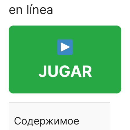
en línea
JUGAR
Содержимое