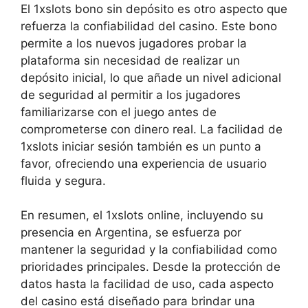
El 1xslots bono sin depósito es otro aspecto que
refuerza la confiabilidad del casino. Este bono
permite a los nuevos jugadores probar la
plataforma sin necesidad de realizar un
depósito inicial, lo que añade un nivel adicional
de seguridad al permitir a los jugadores
familiarizarse con el juego antes de
comprometerse con dinero real. La facilidad de
1xslots iniciar sesión también es un punto a
favor, ofreciendo una experiencia de usuario
fluida y segura.
En resumen, el 1xslots online, incluyendo su
presencia en Argentina, se esfuerza por
mantener la seguridad y la confiabilidad como
prioridades principales. Desde la protección de
datos hasta la facilidad de uso, cada aspecto
del casino está diseñado para brindar una