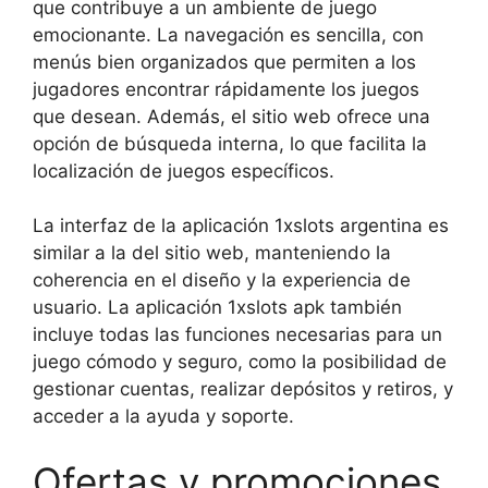
que contribuye a un ambiente de juego
emocionante. La navegación es sencilla, con
menús bien organizados que permiten a los
jugadores encontrar rápidamente los juegos
que desean. Además, el sitio web ofrece una
opción de búsqueda interna, lo que facilita la
localización de juegos específicos.
La interfaz de la aplicación 1xslots argentina es
similar a la del sitio web, manteniendo la
coherencia en el diseño y la experiencia de
usuario. La aplicación 1xslots apk también
incluye todas las funciones necesarias para un
juego cómodo y seguro, como la posibilidad de
gestionar cuentas, realizar depósitos y retiros, y
acceder a la ayuda y soporte.
Ofertas y promociones