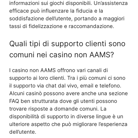
informazioni sui giochi disponibili. Un’assistenza
efficace può influenzare la fiducia e la
soddisfazione dell’utente, portando a maggiori
tassi di fidelizzazione e raccomandazione.
Quali tipi di supporto clienti sono
comuni nei casino non AAMS?
I casino non AAMS offrono vari canali di
supporto ai loro clienti. Tra i più comuni ci sono
il supporto via chat dal vivo, email e telefono.
Alcuni casinò possono avere anche una sezione
FAQ ben strutturata dove gli utenti possono
trovare risposte a domande comuni. La
disponibilità di supporto in diverse lingue è un
ulteriore aspetto che può migliorare l’esperienza
dell’utente.