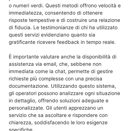
o numeri verdi. Questi metodi offrono velocità e
immediatezza, consentendo di ottenere
risposte tempestive e di costruire una relazione
di fiducia. Le testimonianze di chi ha utilizzato
questi servizi evidenziano quanto sia
gratificante ricevere feedback in tempo reale.
È importante valutare anche la disponibilità di
assistenza via email, che, sebbene non
immediata come la chat, permette di gestire
richieste più complesse con una precisa
documentazione. Utilizzando questo sistema,
gli operatori possono analizzare ogni situazione
in dettaglio, offrendo soluzioni adeguate e
personalizzate. Gli utenti apprezzano un
servizio che sa ascoltare e rispondere con
chiarezza, soddisfacendo le loro esigenze
specifiche.