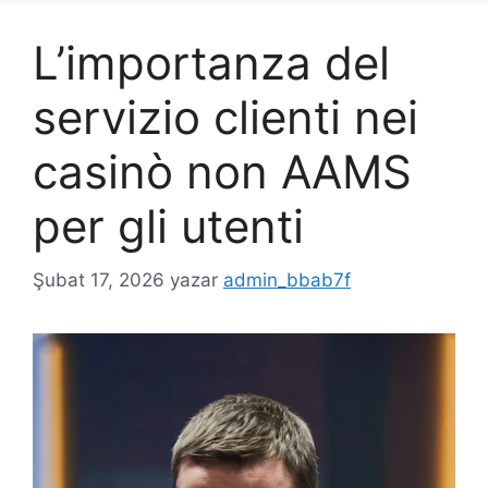
L’importanza del
servizio clienti nei
casinò non AAMS
per gli utenti
Şubat 17, 2026
yazar
admin_bbab7f