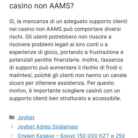
casino non AAMS?
Sì, la mancanza di un adeguato supporto clienti
nei casino non AAMS può comportare diversi
rischi. Gli utenti potrebbero non riuscire a
risolvere problemi legati ai loro conti o a
esperienze di gioco, portando a frustrazione e
potenziali perdite finanziarie. Inoltre, l’assenza
di supporto può aumentare il rischio di frodi o
malintesi, poiché gli utenti non hanno un canale
sicuro per ottenere assistenza. Per questo
motivo, è importante scegliere casinò con un
supporto clienti ben strutturato e accessibile.
Kategoriler
Joybet
Joybet Adres Sıralaması
Олимп Казино – Бонус 150 000 KZT и 250