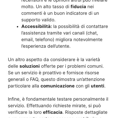
recensioni e le opinioni altrui può rivelare
molto. Un alto tasso di
fiducia
nei
commenti è un buon indicatore di un
supporto valido.
Accessibilità:
la possibilità di contattare
l’assistenza tramite vari canali (chat,
email, telefono) migliora notevolmente
l’esperienza dell’utente.
Un altro aspetto da considerare è la varietà
delle
soluzioni
offerte per i problemi comuni.
Se un servizio è proattivo e fornisce risorse
generali o FAQ, questo dimostra un’attenzione
particolare alla
comunicazione
con gli
utenti
.
Infine, è fondamentale testare personalmente il
servizio. Effettuando richieste mirate, si può
verificare la loro
efficacia
. Risposte dettagliate