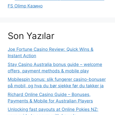
FS Olimp Казино
Son Yazılar
Joe Fortune Casino Review: Quick Wins &
Instant Action
Stay Casino Australia bonus guide – welcome
offers, payment methods & mobile play
Mobilespin bonus: slik fungerer casino-bonuser
på mobil, og hva du bør sjekke før du takker ja
Richard Online Casino Guide – Bonuses,
Payments & Mobile for Australian Players
Unlocking fast payouts at Online Pokies NZ: