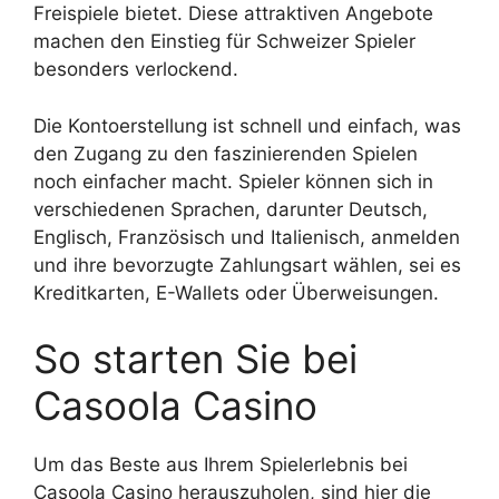
Freispiele bietet. Diese attraktiven Angebote
machen den Einstieg für Schweizer Spieler
besonders verlockend.
Die Kontoerstellung ist schnell und einfach, was
den Zugang zu den faszinierenden Spielen
noch einfacher macht. Spieler können sich in
verschiedenen Sprachen, darunter Deutsch,
Englisch, Französisch und Italienisch, anmelden
und ihre bevorzugte Zahlungsart wählen, sei es
Kreditkarten, E-Wallets oder Überweisungen.
So starten Sie bei
Casoola Casino
Um das Beste aus Ihrem Spielerlebnis bei
Casoola Casino herauszuholen, sind hier die