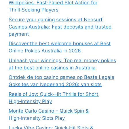
Wildpokies: Fast‑Paced Slot Action for
Thrill‑Seeking Players
Secure your gaming sessions at Neosurf
Casinos Australia: Fast deposits and trusted
payment
Discover the best welcome bonuses at Best
Online Pokies Australia in 2026
Unleash your winnings: Top real money pokies
at the best online casinos in Australia
Ontdek de top casino games op Beste Legale
Goksites van Nederland 2026: van slots
Reels of Joy: Quick‑Hit Thrills for Short,
High‑Intensity Play
Monte Carlo Casino – Quick Spin &
High‑Intensity Slots Play
Lucky Vibe Casino: Quick‑Hit Slots &