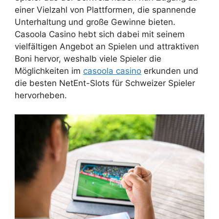
einer Vielzahl von Plattformen, die spannende
Unterhaltung und große Gewinne bieten.
Casoola Casino hebt sich dabei mit seinem
vielfältigen Angebot an Spielen und attraktiven
Boni hervor, weshalb viele Spieler die
Möglichkeiten im
casoola casino
erkunden und
die besten NetEnt-Slots für Schweizer Spieler
hervorheben.