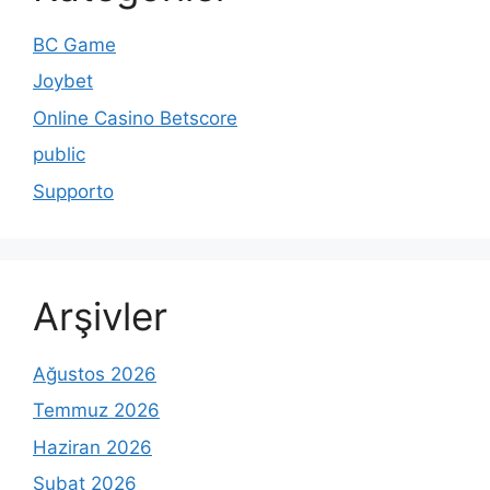
BC Game
Joybet
Online Casino Betscore
public
Supporto
Arşivler
Ağustos 2026
Temmuz 2026
Haziran 2026
Şubat 2026