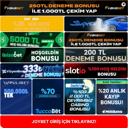
×
JOYBET GİRİŞ İÇİN TIKLAYINIZ!