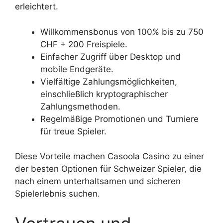
erleichtert.
Willkommensbonus von 100% bis zu 750
CHF + 200 Freispiele.
Einfacher Zugriff über Desktop und
mobile Endgeräte.
Vielfältige Zahlungsmöglichkeiten,
einschließlich kryptographischer
Zahlungsmethoden.
Regelmäßige Promotionen und Turniere
für treue Spieler.
Diese Vorteile machen Casoola Casino zu einer
der besten Optionen für Schweizer Spieler, die
nach einem unterhaltsamen und sicheren
Spielerlebnis suchen.