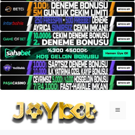
İçeriğe
atla
Menü