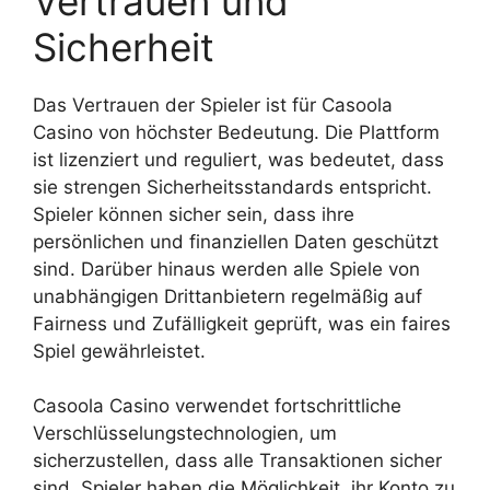
Vertrauen und
Sicherheit
Das Vertrauen der Spieler ist für Casoola
Casino von höchster Bedeutung. Die Plattform
ist lizenziert und reguliert, was bedeutet, dass
sie strengen Sicherheitsstandards entspricht.
Spieler können sicher sein, dass ihre
persönlichen und finanziellen Daten geschützt
sind. Darüber hinaus werden alle Spiele von
unabhängigen Drittanbietern regelmäßig auf
Fairness und Zufälligkeit geprüft, was ein faires
Spiel gewährleistet.
Casoola Casino verwendet fortschrittliche
Verschlüsselungstechnologien, um
sicherzustellen, dass alle Transaktionen sicher
sind. Spieler haben die Möglichkeit, ihr Konto zu