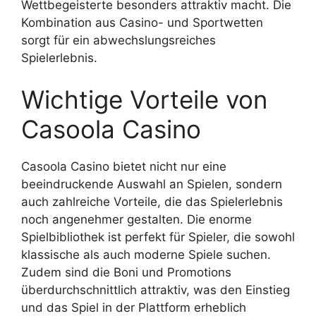
Wettbegeisterte besonders attraktiv macht. Die
Kombination aus Casino- und Sportwetten
sorgt für ein abwechslungsreiches
Spielerlebnis.
Wichtige Vorteile von
Casoola Casino
Casoola Casino bietet nicht nur eine
beeindruckende Auswahl an Spielen, sondern
auch zahlreiche Vorteile, die das Spielerlebnis
noch angenehmer gestalten. Die enorme
Spielbibliothek ist perfekt für Spieler, die sowohl
klassische als auch moderne Spiele suchen.
Zudem sind die Boni und Promotions
überdurchschnittlich attraktiv, was den Einstieg
und das Spiel in der Plattform erheblich