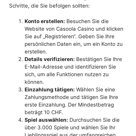
Schritte, die Sie befolgen sollten:
Konto erstellen:
Besuchen Sie die
Website von Casoola Casino und klicken
Sie auf „Registrieren“. Geben Sie Ihre
persönlichen Daten ein, um ein Konto zu
erstellen.
Details verifizieren:
Bestätigen Sie Ihre
E-Mail-Adresse und identifizieren Sie
sich, um alle Funktionen nutzen zu
können.
Einzahlung tätigen:
Wählen Sie eine
Zahlungsmethode und tätigen Sie Ihre
erste Einzahlung. Der Mindestbetrag
beträgt 10 CHF.
Spiel auswählen:
Durchsuchen Sie die
über 3.000 Spiele und wählen Sie Ihr
Lieblingsspiel aus der umfangreichen